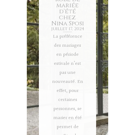
mariée
d’été
chez
Nina Sposi
juillet 17, 2024
La préférence
des mariages
en période
estivale n’est
pas une
nouveauté. En
effet, pour
certaines
personnes, se
marier en été
permet de