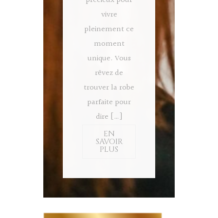
précieux pour
vivre
pleinement ce
moment
unique. Vous
rêvez de
trouver la robe
parfaite pour
dire […]
EN
SAVOIR
PLUS