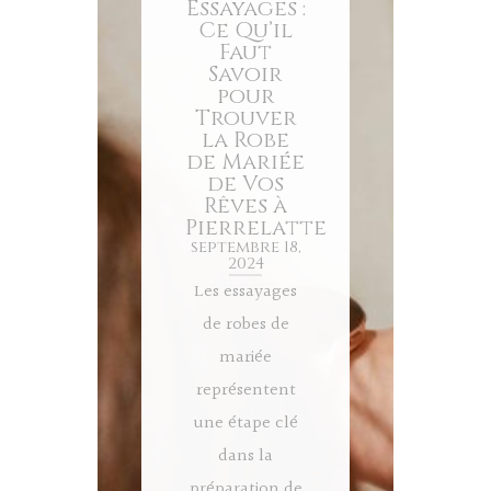
Essayages :
Ce Qu’il
Faut
Savoir
pour
Trouver
la Robe
de Mariée
de Vos
Rêves à
Pierrelatte
septembre 18,
2024
Les essayages
de robes de
mariée
représentent
une étape clé
dans la
préparation de