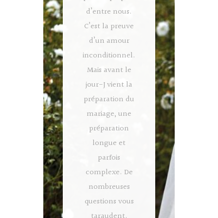
d’entre nous.
C’est la preuve
d’un amour
inconditionnel.
Mais avant le
jour-J vient la
préparation du
mariage, une
préparation
longue et
parfois
complexe. De
nombreuses
questions vous
taraudent.