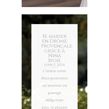
Se marier
en Drôme
Provençale
grâce à
Nina
Sposi.
juin 5, 2024
L’union entre
deux personnes
est souvent un
passage
obligatoire
pour la plupart