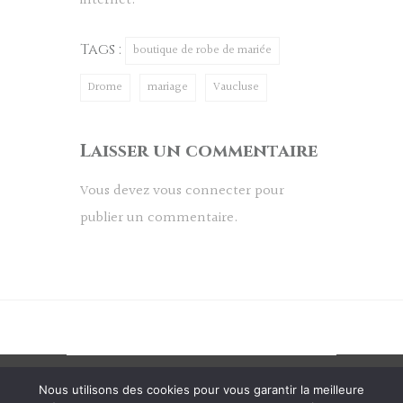
internet.
Tags :
boutique de robe de mariée
Drome
mariage
Vaucluse
Laisser un commentaire
Vous devez
vous connecter
pour
publier un commentaire.
© Copyright 2019 -
Politique de
Nous utilisons des cookies pour vous garantir la meilleure
Confidentialité
-
Mentions Légales
-