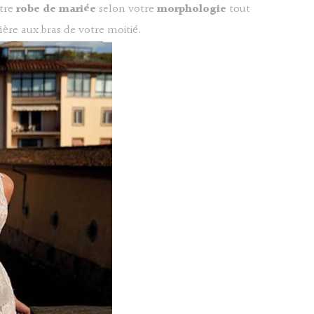
otre
robe de mariée
selon votre
morphologie
tout
ière aux bras de votre moitié.