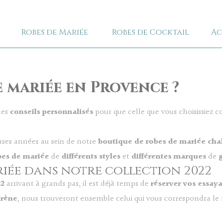
Robes de Mariée
Robes de Cocktail
Ac
e mariée en Provence ?
des
conseils personnalisés
pour que celle que vous choisissiez 
uses années au sein de notre
boutique de robes de mariée
cha
bes de mariée
de
différents styles
et
différentes marques
de
g
iée dans notre collection 2022
22
arrivant à grands pas, il est déjà temps de
réserver vos essay
irène
, nous trouveront ensemble celui qui vous correspondra le