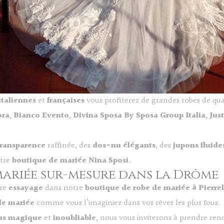
taliennes
et
françaises
vous profiterez de grandes robes de quali
ora
,
Bianco
Evento
,
Divina
Sposa
By Sposa
Group Italia
,
Jus
transparence
raffinée, des
dos-nu élégants
, des
jupons fluide
otre
boutique de mariée Nina Sposi
.
 mariée sur-mesure dans la Drôme
tre
essayage
dans notre
boutique de robe de mariée à Pierrel
de mariée
comme vous l’imaginiez dans vos rêves les plus fous.
us magique
et
inoubliable
, nous vous inviterons à prendre ren