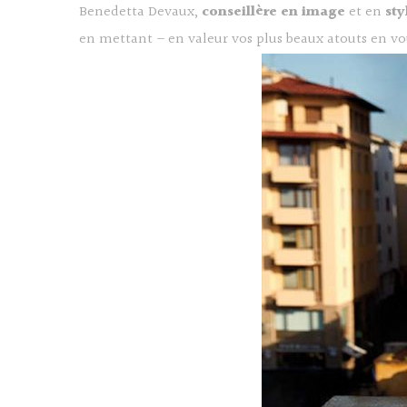
Benedetta Devaux,
conseillère en image
et en
sty
en mettant – en valeur vos plus beaux atouts en v