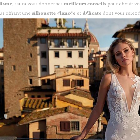
lisme
, saura vous donner ses
meilleurs conseils
pour choisir v
ous offrant une
silhouette élancée
et
délicate
dont vous serez f