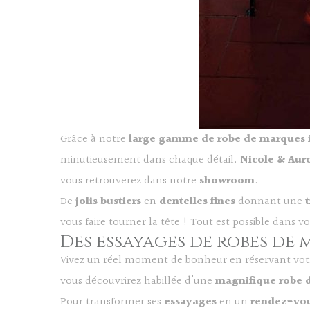
Grâce à notre
large gamme de robe de marques i
minutieusement dans chaque détail.
Nicole & Aur
vous retrouverez dans notre
showroom
.
De
jolis bustiers
en
dentelles fines
donnant une
vous faire tourner la tête ! Tout est possible dans v
Des essayages de robes de
Vivez un réel moment de bonheur en réservant vo
vous découvrirez habillée d’une
magnifique robe 
Pour transformer ses
essayages
en un
rendez-vo