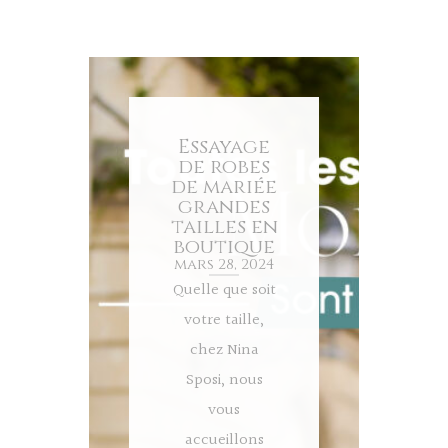
Essayage
de robes
de mariée
grandes
tailles en
boutique
mars 28, 2024
Quelle que soit
votre taille,
chez Nina
Sposi, nous
vous
accueillons