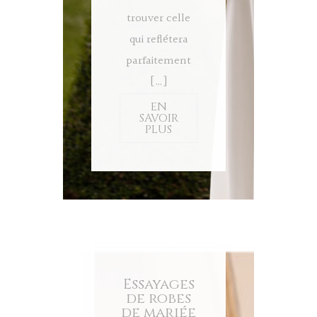
trouver celle
qui reflétera
parfaitement
[…]
EN
SAVOIR
PLUS
Essayages
de robes
de mariée