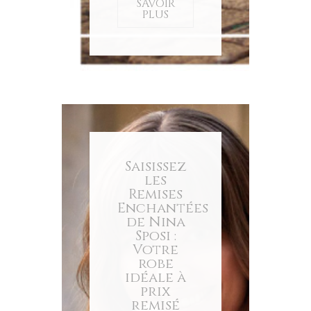
SAVOIR
PLUS
Saisissez
les
Remises
Enchantées
de Nina
Sposi :
Votre
robe
idéale à
prix
remisé