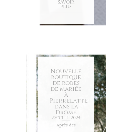
SAVOIR
PLUS
Nouvelle
boutique
de robes
de mariée
à
Pierrelatte
dans la
Drôme
avril 11, 2024
Après des