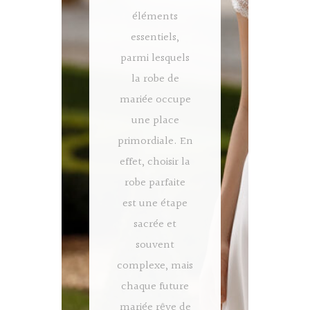
éléments
essentiels,
parmi lesquels
la robe de
mariée occupe
une place
primordiale. En
effet, choisir la
robe parfaite
est une étape
sacrée et
souvent
complexe, mais
chaque future
mariée rêve de