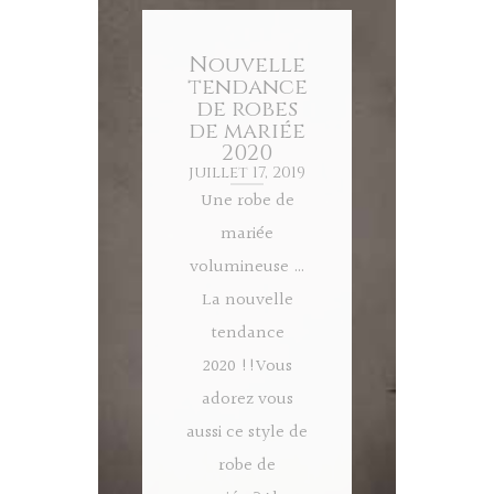
Nouvelle
tendance
de robes
de mariée
2020
juillet 17, 2019
Une robe de
mariée
volumineuse …
La nouvelle
tendance
2020 !!Vous
adorez vous
aussi ce style de
robe de