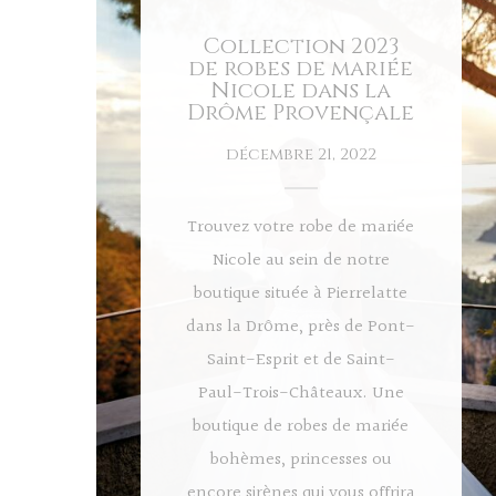
Collection 2023
de robes de mariée
Nicole dans la
Drôme Provençale
décembre 21, 2022
Trouvez votre robe de mariée
Nicole au sein de notre
boutique située à Pierrelatte
dans la Drôme, près de Pont-
Saint-Esprit et de Saint-
Paul-Trois-Châteaux. Une
boutique de robes de mariée
bohèmes, princesses ou
encore sirènes qui vous offrira