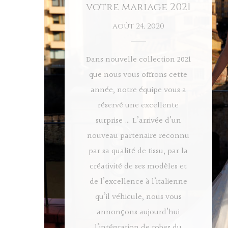
votre mariage 2021
août 24, 2020
Dans nouvelle collection 2021
que nous vous offrons cette
année, notre équipe vous a
réservé une excellente
surprise … L’arrivée d’un
nouveau partenaire reconnu
par sa qualité de tissu, par la
créativité de ses modèles et
de l’excellence à l’italienne
qu’il véhicule, nous vous
annonçons aujourd’hui
l’intégration de robes du