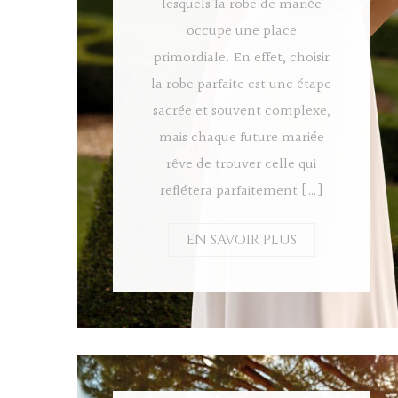
lesquels la robe de mariée
occupe une place
primordiale. En effet, choisir
la robe parfaite est une étape
sacrée et souvent complexe,
mais chaque future mariée
rêve de trouver celle qui
reflétera parfaitement […]
EN SAVOIR PLUS