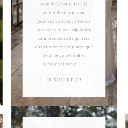
mois déjà, vous êtes à la
recherche d’une robe
pouvant convenir à toutes
vos envies et vos exigences,
sans trouver celle qui sera
chavirer votre cœur ainsi que
celui de votre moitié.
Découvrez votre […]
EN SAVOIR PLUS