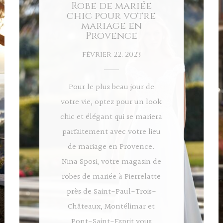
Robe de mariée
chic pour votre
mariage en
Provence
février 22, 2023
Pour le plus beau jour de
votre vie, optez pour un look
chic et élégant qui se mariera
parfaitement avec votre lieu
de mariage en Provence.
Nina Sposi, votre magasin de
robes de mariée à Pierrelatte
près de Saint-Paul-Trois-
Châteaux, Montélimar et
Pont-Saint-Esprit vous