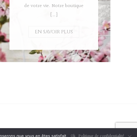
de votre vie. Notre boutique
[…]
EN SAVOIR PLUS
Ok
Politique de confidentialité
poserons que vous en êtes satisfait.