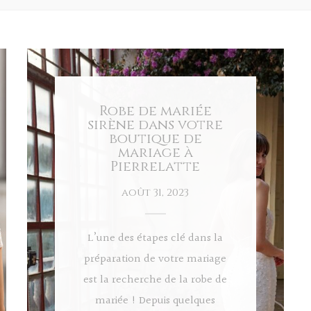
Robe de mariée
sirène dans votre
boutique de
mariage à
Pierrelatte
août 31, 2023
L’une des étapes clé dans la
préparation de votre mariage
est la recherche de la robe de
mariée ! Depuis quelques