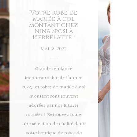
Votre robe de
mariée à col
montant chez
Nina Sposi à
Pierrelatte !
mai 18, 2022
Grande tendance
incontournable de l’année
2022, les robes de mariée à col
montant sont souvent
adorées par nos futures
mariées ! Retrouvez toute
une sélection de qualité dans
votre boutique de robes de