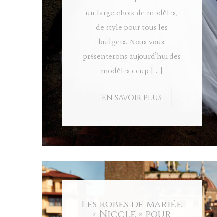
un large choix de modèles,
de style pour tous les
budgets. Nous vous
présenterons aujourd’hui des
modèles coup […]
EN SAVOIR PLUS
Les robes de mariée
« Nicole » pour