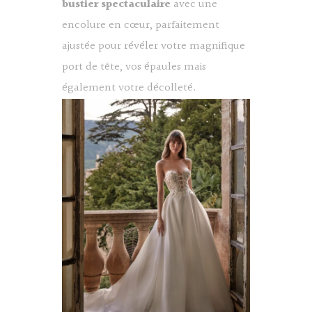
bustier spectaculaire
avec une
encolure en cœur, parfaitement
ajustée pour révéler votre magnifique
port de tête, vos épaules mais
également votre décolleté.