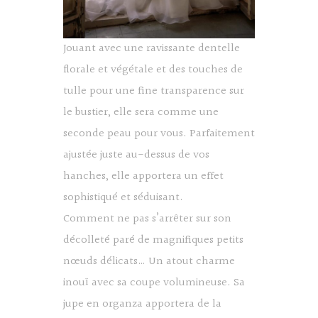
Jouant avec une ravissante dentelle
florale et végétale et des touches de
tulle pour une fine transparence sur
le bustier, elle sera comme une
seconde peau pour vous. Parfaitement
ajustée juste au-dessus de vos
hanches, elle apportera un effet
sophistiqué et séduisant.
Comment ne pas s’arrêter sur son
décolleté paré de magnifiques petits
nœuds délicats… Un atout charme
inouï avec sa coupe volumineuse. Sa
jupe en organza apportera de la